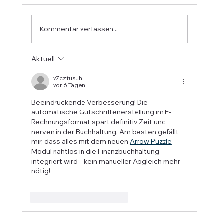
Citadel-Lösungen Unsere Hotel- und
Gästesoftware ist mehr als digital – sie denkt
den gesamten Zahlungsprozess mit. Mit
Kommentar verfassen...
EPTA, der modernen europäischen Payme
Aktuell
v7cztusuh
vor 6 Tagen
Beeindruckende Verbesserung! Die 
automatische Gutschriftenerstellung im E-
Rechnungsformat spart definitiv Zeit und 
nerven in der Buchhaltung. Am besten gefällt 
mir, dass alles mit dem neuen 
Arrow Puzzle
-
Modul nahtlos in die Finanzbuchhaltung 
integriert wird – kein manueller Abgleich mehr 
nötig!  
Gefällt mir
Antworten