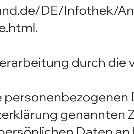
und.de/DE/Infothek/An
e.html.
rarbeitung durch die 
re personenbezogenen D
zerklärung genannten 
 persönlichen Daten an 