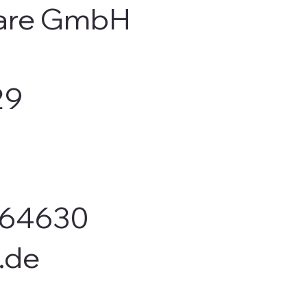
ware GmbH
29
664630
.de