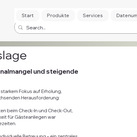
Start
Produkte
Services
Datenu
slage
onalmangel und steigende
 starkem Fokus auf Erholung,
wachsenden Herausforderung:
ten beim Check-In und Check-Out,
keit für Gästeanliegen war
ezeiten.
dividuelle Betreuung – ein zentrales