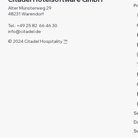
P
Alter Münsterweg 29
48231 Warendorf
Tel.: +49 25 82 66 46 30
info@citadel.de
© 2024 Citadel Hospitality
™
S
D
Sc