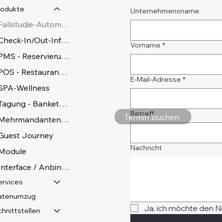
rodukte
Unternehmensname
Fallstudie-Automatisierung
Check-In/Out-Infoterminal
Vorname
*
PMS - Reservierungssystem Desk
POS - Restaurantsystem
E-Mail-Adresse
*
SPA-Wellness
Tagung - Bankett - Event
Betreff
Termin buchen
Mehrmandantensystem
Guest Journey
Nachricht
Module
Interface / Anbindungen
ervices
atenumzug
Ja, ich möchte den N
hnittstellen