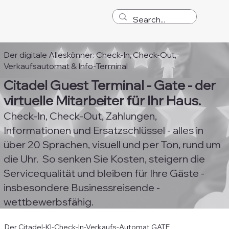
Der digitale Alleskönner: Check-In, Check-Out,
Verkaufsautomat & Info-Terminal
Citadel Guest Terminal - Gate - der
virtuelle Mitarbeiter für Ihr Haus.
Check-In, Check-Out, Zahlungen,
Informationen und Ersatzschlüssel - alles in
über 20 Sprachen, visuell und per Ton, rund um
die Uhr. So senken Sie Kosten, steigern die
Servicequalität und bleiben für Ihre Gäste -
insbesondere Businessreisende -
wettbewerbsfähig.
Der Citadel-KI-Check-In-Verkaufs-Automat GATE