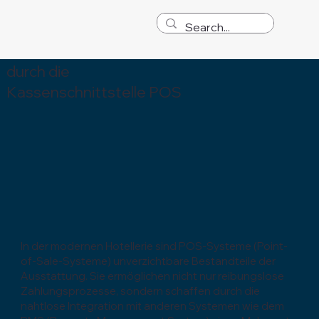
Optimale Integration
durch die
Kassenschnittstelle POS
In der modernen Hotellerie sind POS-Systeme (Point-
of-Sale-Systeme) unverzichtbare Bestandteile der
Ausstattung. Sie ermöglichen nicht nur reibungslose
Zahlungsprozesse, sondern schaffen durch die
nahtlose Integration mit anderen Systemen wie dem