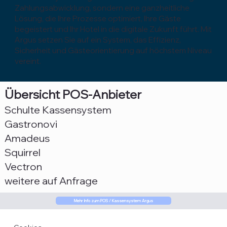
Zahlungsabwicklung, sondern eine ganzheitliche
Lösung, die Ihre Prozesse optimiert, Ihre Gäste
begeistert und Ihr Hotel in die digitale Zukunft führt. Mit
Argus setzen Sie auf ein System, das Effizienz,
Sicherheit und Gästeorientierung auf höchstem Niveau
vereint.
Übersicht POS-Anbieter
Schulte Kassensystem
Gastronovi
Amadeus
Squirrel
Vectron
weitere auf Anfrage
Mehr Info zum POS / Kassensystem Argus