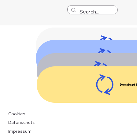
Download
Download 
Download St
Download 
Cookies
Datenschutz
Impressum