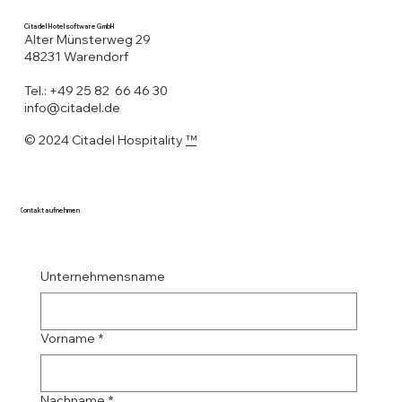
Citadel Hotelsoftware GmbH
Alter Münsterweg 29
48231 Warendorf
Tel.: +49 25 82 66 46 30
info@citadel.de
© 2024 Citadel Hospitality
™
Kontakt aufnehmen
Unternehmensname
Vorname
*
Nachname
*