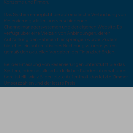
Konzerne und Firmen.
Das System ermöglicht die automatische Verbuchung von
Reservierungsdaten aus verschiedenen
Channelmanagersystemen und der eigenen Website. Es
verfügt über eine Vielzahl von Anbindungen, deren
Aufzählung den Rahmen hier sprengen würde. Zudem
bietet es ein automatisches Rechnungsstornosystem
gemäß den aktuellen Vorgaben der Finanzbehörden.
Bei der Erfassung von Reservierungen unterstützt Sie das
System, indem es alle erforderlichen Kundeninformationen
bereitstellt, wie z.B. der letzte Aufenthalt, das letzte Zimmer,
Umsatzzahlen und der letzte Preis.