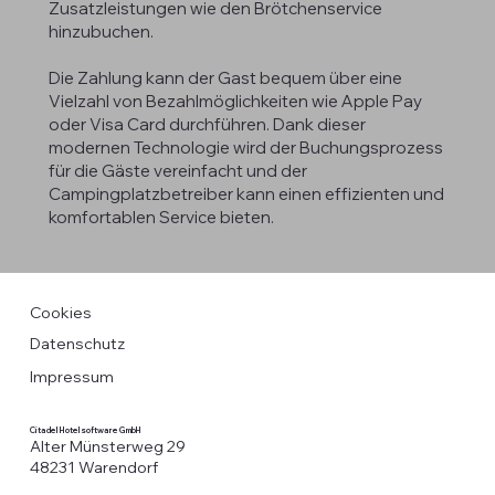
Zusatzleistungen wie den Brötchenservice
hinzubuchen.
Die Zahlung kann der Gast bequem über eine
Vielzahl von Bezahlmöglichkeiten wie Apple Pay
oder Visa Card durchführen. Dank dieser
modernen Technologie wird der Buchungsprozess
für die Gäste vereinfacht und der
Campingplatzbetreiber kann einen effizienten und
komfortablen Service bieten.
Cookies
Datenschutz
Impressum
Citadel Hotelsoftware GmbH
Alter Münsterweg 29
48231 Warendorf