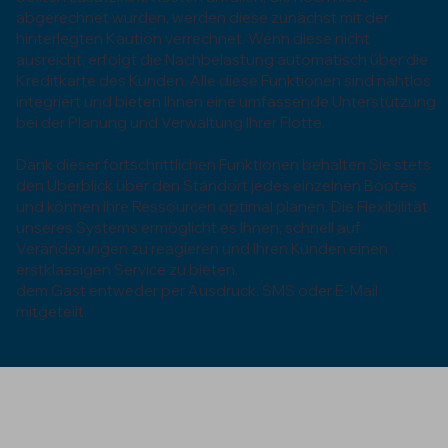
abgerechnet wurden, werden diese zunächst mit der
hinterlegten Kaution verrechnet. Wenn diese nicht
ausreicht, erfolgt die Nachbelastung automatisch über die
Kreditkarte des Kunden. Alle diese Funktionen sind nahtlos
integriert und bieten Ihnen eine umfassende Unterstützung
bei der Planung und Verwaltung Ihrer Flotte.
Dank dieser fortschrittlichen Funktionen behalten Sie stets
den Überblick über den Standort jedes einzelnen Bootes
und können Ihre Ressourcen optimal planen. Die Flexibilität
unseres Systems ermöglicht es Ihnen, schnell auf
Veränderungen zu reagieren und Ihren Kunden einen
erstklassigen Service zu bieten.
dem Gast entweder per Ausdruck, SMS oder E-Mail
mitgeteilt.