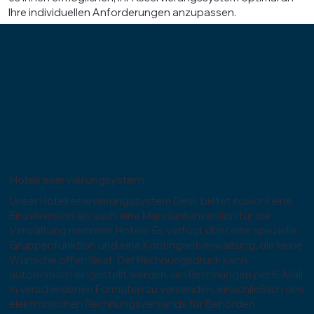
Ihre individuellen Anforderungen anzupassen.
Hotelreservierungsystem
Unser Hotelreservierungssystem Desk bietet sowohl eine
Einzelversion als auch eine Mandantenversion für die
Verwaltung mehrerer Hotels. Es verfügt über eine spezielle
Gruppenfunktion und eine Kontingentverwaltung, die keine
Wünsche offen lässt. Der Rechnungsdruck kann
automatisch eingestellt werden, um Rechnungen per E-Mail
in verschiedenen Formaten zu versenden, einschließlich des
elektronischen Rechnungsversands für Behörden,