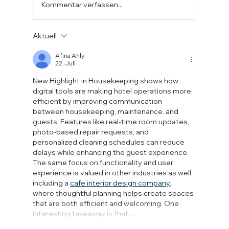
den gesamten Zahlungsprozess mit. Mit
Kommentar verfassen...
EPTA, der modernen europäischen Payme
Aktuell
Afina Ahly
22. Juli
New Highlight in Housekeeping shows how 
digital tools are making hotel operations more 
efficient by improving communication 
between housekeeping, maintenance, and 
guests. Features like real-time room updates, 
photo-based repair requests, and 
personalized cleaning schedules can reduce 
delays while enhancing the guest experience. 
The same focus on functionality and user 
experience is valued in other industries as well, 
including a 
cafe interior design company
, 
where thoughtful planning helps create spaces 
that are both efficient and welcoming. One 
interesting takeaway is that…