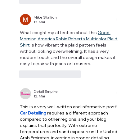
Mike Stallion
13. Mai
What caught my attention about this 
Good 
Morning America Robin Roberts Multicolor Plaid 
Shirt
 is how vibrant the plaid pattern feels 
without looking overwhelming. It has a very 
modern touch, and the overall design makes it 
easy to pair with jeans or trousers.
Gefällt mir
Antworten
Detail Empire
12. Mai
This is a very well-written and informative post! 
Car Detailing
 requires a different approach 
compared to other regions, and your blog 
explains that perfectly. With extreme 
temperatures and sand exposure in the United 
Arab Emirates, investing in proper detailing 