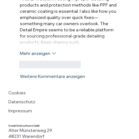
products and protection methods like PPF and 
ceramic coating is essential. I also like how you 
emphasized quality over quick fixes—
something many car owners overlook. The 
Detail Empire seems to be a reliable platform 
for sourcing professional-grade detailing 
products. Keep sharing such…
Mehr anzeigen
Gefällt mir
Antworten
Weitere Kommentare anzeigen
Cookies
Datenschutz
Impressum
Citadel Hotelsoftware GmbH
Alter Münsterweg 29
48231 Warendorf