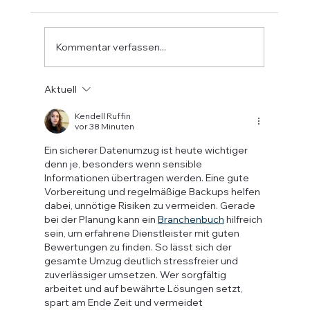
Citadel-Lösungen Unsere Hotel- und
Gästesoftware ist mehr als digital – sie denkt
den gesamten Zahlungsprozess mit. Mit
Kommentar verfassen...
EPTA, der modernen europäischen Payme
Aktuell
Kendell Ruffin
vor 38 Minuten
Ein sicherer Datenumzug ist heute wichtiger 
denn je, besonders wenn sensible 
Informationen übertragen werden. Eine gute 
Vorbereitung und regelmäßige Backups helfen 
dabei, unnötige Risiken zu vermeiden. Gerade 
bei der Planung kann ein 
Branchenbuch
 hilfreich 
sein, um erfahrene Dienstleister mit guten 
Bewertungen zu finden. So lässt sich der 
gesamte Umzug deutlich stressfreier und 
zuverlässiger umsetzen. Wer sorgfältig 
arbeitet und auf bewährte Lösungen setzt, 
spart am Ende Zeit und vermeidet 