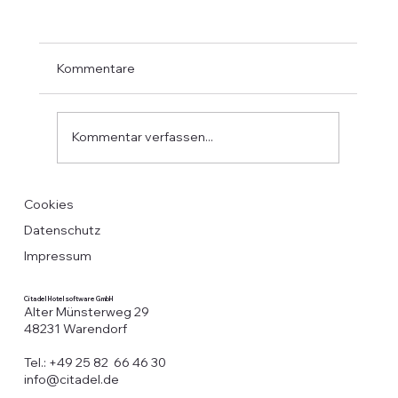
EPTA x Citadel - Eine Plattform. Alle
Zahlungen. Kein Aufwand
Zahlungen neu gedacht – integriert in alle
Kommentare
Citadel-Lösungen Unsere Hotel- und
Gästesoftware ist mehr als digital – sie denkt
den gesamten Zahlungsprozess mit. Mit
Kommentar verfassen...
EPTA, der modernen europäischen Payme
Cookies
Datenschutz
Impressum
Citadel Hotelsoftware GmbH
Alter Münsterweg 29
48231 Warendorf
Tel.: +49 25 82 66 46 30
info@citadel.de